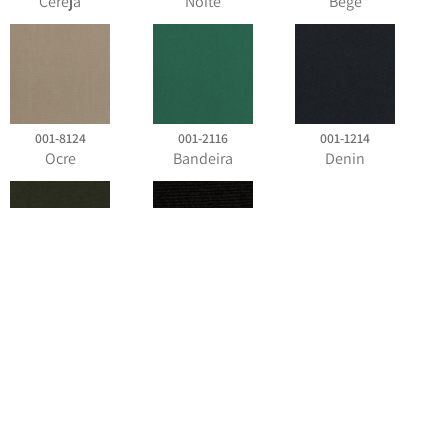
Cereja
Noite
Bege
001-8124
001-2116
001-1214
Ocre
Bandeira
Denin
001-2125
001-21
Militar
Preto
Classificação das cores
Classificação das cores