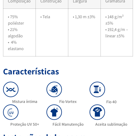
Composição
Construção
Largura
Gramatura
• 75%
• Tela
• 1,30 m ±3%
• 148 g/m²
poliéster
±5%
• 21%
• 192,4 g/m –
algodão
linear ±5%
• 4%
elastano
Características
Mistura íntima
Fio Vortex
Fio 40
Proteção UV 50+
Fácil Manutenção
Aceita sublimação