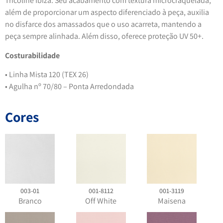
Tricoline Ibiza. Seu acabamento com textura microcraquelada,
além de proporcionar um aspecto diferenciado à peça, auxilia
no disfarce dos amassados que o uso acarreta, mantendo a
peça sempre alinhada. Além disso, oferece proteção UV 50+.
Costurabilidade
• Linha Mista 120 (TEX 26)
• Agulha nº 70/80 – Ponta Arredondada
Cores
003-01
001-8112
001-3119
Branco
Off White
Maisena