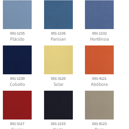
001-1235
001-1236
001-1232
Plácido
Parisian
Hortênsia
001-1230
001-3120
001-4121
Cobalto
Solar
Abóbora
001-5117
001-1233
001-8123