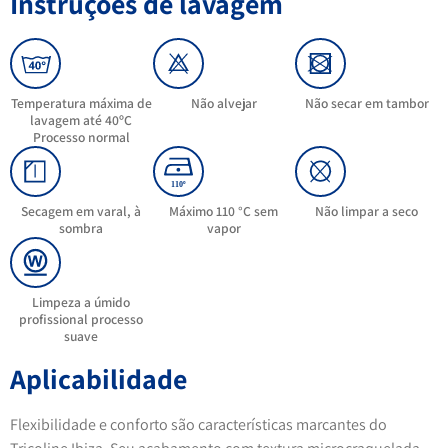
Instruções de lavagem
Temperatura máxima de
Não alvejar
Não secar em tambor
lavagem até 40ºC
Processo normal
Secagem em varal, à
Máximo 110 °C sem
Não limpar a seco
sombra
vapor
Limpeza a úmido
profissional processo
suave
Aplicabilidade
Flexibilidade e conforto são características marcantes do