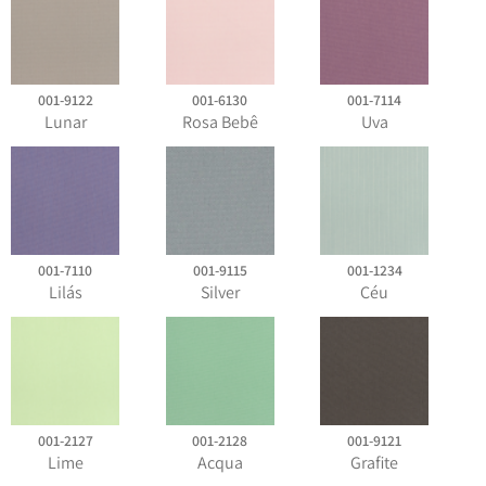
001-9122
001-6130
001-7114
Lunar
Rosa Bebê
Uva
001-7110
001-9115
001-1234
Lilás
Silver
Céu
001-2127
001-2128
001-9121
Lime
Acqua
Grafite