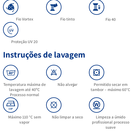
Fio Vortex
Fio tinto
Fio 40
Proteção UV 20
Instruções de lavagem
Temperatura máxima de
Não alvejar
Permitido secar em
lavagem até 40ºC
tambor – máximo 60°C
Processo normal
Máximo 110 °C sem
Não limpar a seco
Limpeza a úmido
vapor
profissional processo
suave