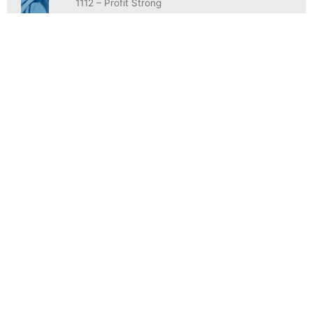
1112 – Profit Strong
1659 – Profit Mix
1686 – EASY FIT
1660 – Natural Fit
1653 – Natural Fit Mescla
1457 – Comfort Plus
1684 – Cotton Prime
1359 – Fustão Prime
1658 – Classic